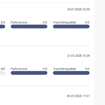
24.07.2026 22:39
5/5
Parkservice
5/5
Transferqualität
5/5
21.07.2026 13:29
4/5
Parkservice
5/5
Transferqualität
5/5
05.07.2026 11:57