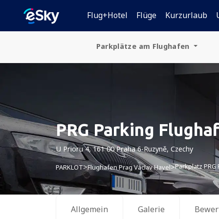
Flug+Hotel
Flüge
Kurzurlaub
Parkplätze am Flughafen
Deutschland
Polen
Tschechien
PRG Parking Flughaf
Slowakei
U Prioru 4, 161 00 Praha 6-Ruzyně, Czechy
Kroatien
Parkplatz PRG 
>
>
PARKLOT
Flughafen Prag Václav Havel
Ungarn
Österreich
Allgemein
Galerie
Bewer