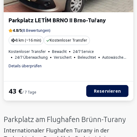
Parkplatz LETÍM BRNO II Brno-Tuřany
4.8/5
(8 Bewertungen)
8 km (~16 min)
Kostenloser Transfer
Kostenloser Transfer
Bewacht
24/7 Service
24/7 Überwachung
Versichert
Beleuchtet
Autowäsche
Getränke erhältlich
Rechnung aus dem Parkhaus
Details überprüfen
Erforderliche Fahrzeugkennzeichen
43
€
Reservieren
/ 7 Tage
Parkplatz am Flughafen Brünn-Turany
Internationaler Flughafen Turany in der