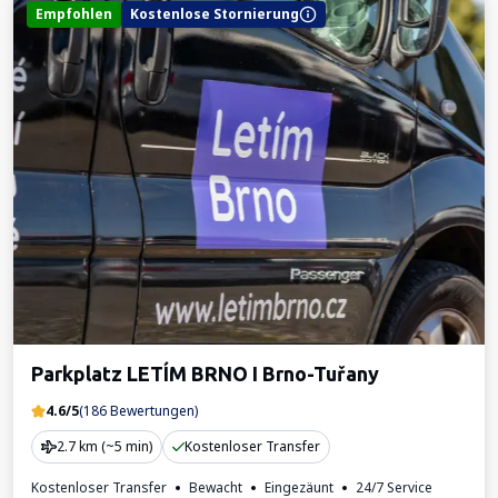
Empfohlen
Kostenlose Stornierung
Parkplatz LETÍM BRNO I Brno-Tuřany
4.6/5
(186 Bewertungen)
2.7 km (~5 min)
Kostenloser Transfer
Kostenloser Transfer
Bewacht
Eingezäunt
24/7 Service