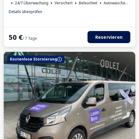
24/7 Überwachung
Versichert
Beleuchtet
Autowäsche
Getränke erhältlich
Rechnung aus dem Parkhaus
Details überprüfen
Erforderliche Fahrzeugkennzeichen
50
€
Reservieren
/ 7 Tage
Kostenlose Stornierung