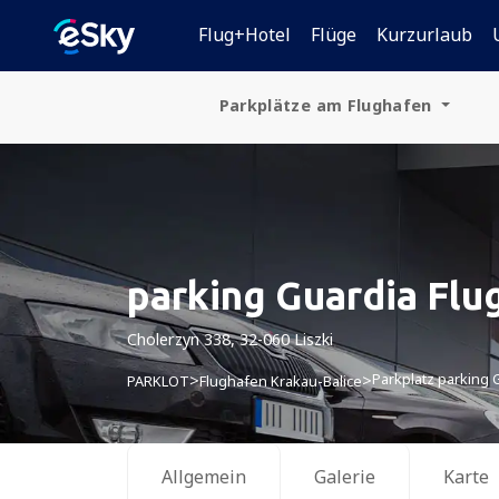
Flug+Hotel
Flüge
Kurzurlaub
Parkplätze am Flughafen
Deutschland
Polen
Tschechien
parking Guardia Flu
Slowakei
Cholerzyn 338, 32-060 Liszki
Kroatien
Parkplatz parking 
>
>
PARKLOT
Flughafen Krakau-Balice
Ungarn
Österreich
Allgemein
Galerie
Karte