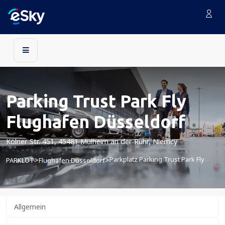
Parking Trust Park Fly
Flughafen Düsseldorf
Kölner Str. 451, 45481 Mülheim an der Ruhr, Niemcy
Parkplatz Parking Trust Park Fly
>
>
PARKLOT
Flughafen Düsseldorf
Allgemein